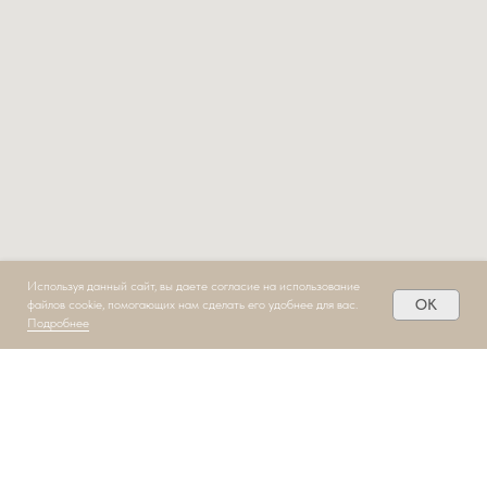
Используя данный сайт, вы даете согласие на использование
OK
файлов cookie, помогающих нам сделать его удобнее для вас.
Подробнее